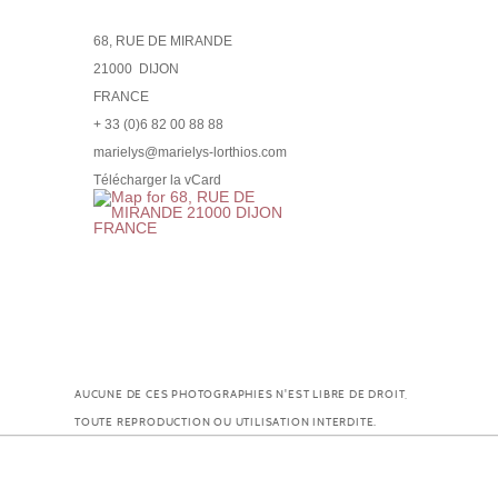
68, RUE DE MIRANDE
21000
DIJON
FRANCE
+ 33 (0)6 82 00 88 88
marielys@marielys-lorthios.com
Télécharger la vCard
AUCUNE DE CES PHOTOGRAPHIES N'EST LIBRE DE DROIT,
TOUTE REPRODUCTION OU UTILISATION INTERDITE.
© MARIELYS-LORTHIOS.COM |
MENTIONS LÉGALES
| POLITIQUE DE CONDIDENTIALITÉ
| COOKIES
| PLAN DU SITE
| LEXIQUE