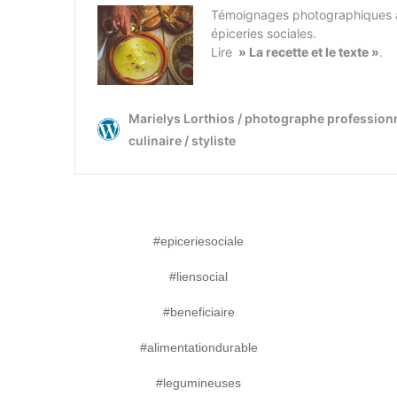
#epiceriesociale
#liensocial
#beneficiaire
#alimentationdurable
#legumineuses