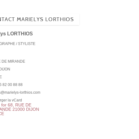
TACT MARIELYS LORTHIOS
elys LORTHIOS
RAPHE / STYLISTE
E DE MIRANDE
DIJON
E
)6 82 00 88 88
s@marielys-lorthios.com
rger la vCard