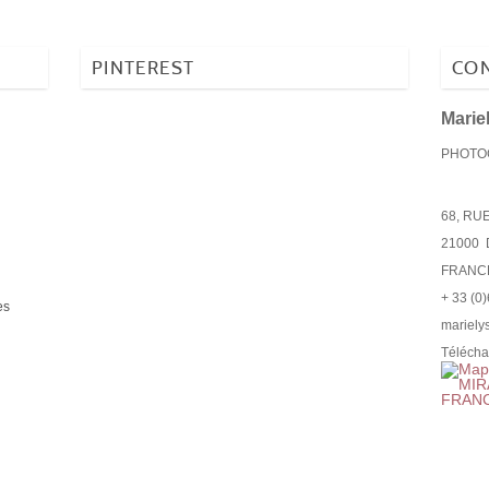
PINTEREST
CON
Mari
PHOTOG
68, RU
21000
FRANC
+ 33 (0
es
mariely
Télécha