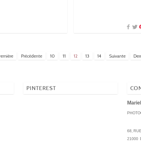
remière
Précédente
10
11
12
13
14
Suivante
Der
PINTEREST
CON
Mari
PHOTOG
68, RU
21000